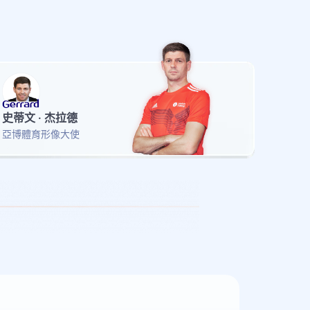
史蒂文 · 杰拉德
亞博體育形像大使