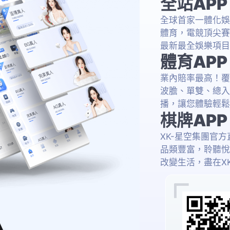
全站APP
全球首家一體化娛
體育，電競頂尖賽
最新最全娛樂項目
體育APP
業內賠率最高！覆
波膽、單雙、總入
播，讓您體驗輕鬆
棋牌APP
XK-星空集團官
品類豐富，聆聽悅
改變生活，盡在X