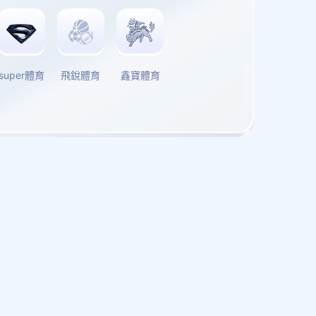
super體育
飛銳體育
鑫寶體育