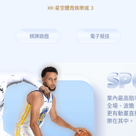
棋牌遊戲
電子競技
業內最高賠
全場、波膽
更有動畫直
樂在其中。