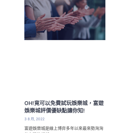
OH!竟可以免費試玩娛樂城，富遊
娛樂城評價優缺點讓你知!
3 8 月, 2022
富遊娛樂城是線上博弈多年以來最來勢洶洶