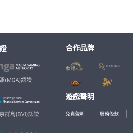
合作品牌
證
照(MGA)認證
遊戲聲明
免責聲明
服務條款
群島(BVI)認證