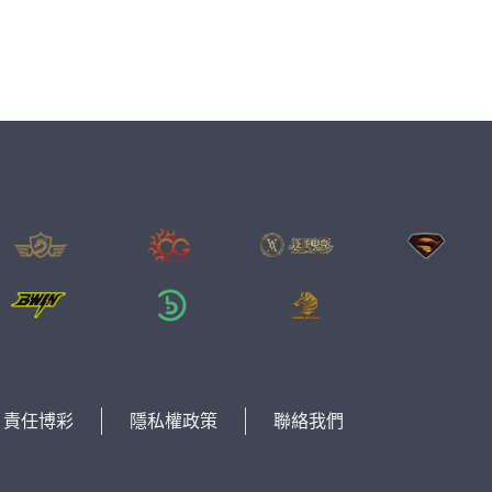
責任博彩
隱私權政策
聯絡我們