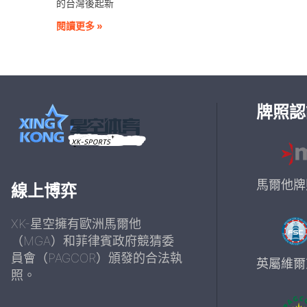
的台灣後起新
閱讀更多 »
牌照認
馬爾他牌
線上博弈
XK-星空擁有歐洲馬爾他
（MGA）和菲律賓政府競猜委
員會（PAGCOR）頒發的合法執
英屬維爾京
照。